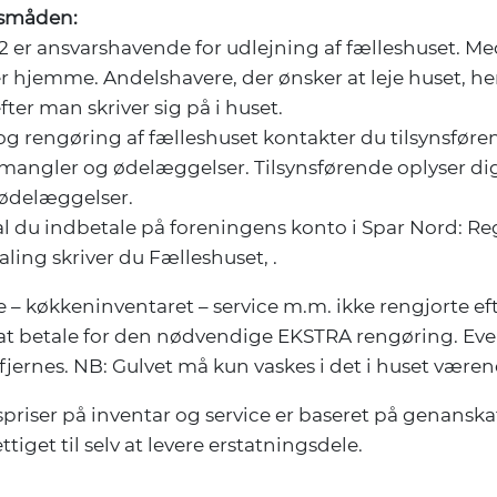
småden:
 32 er ansvarshavende for udlejning af fælleshuset. Med
er hjemme. Andelshavere, der ønsker at leje huset, hen
ter man skriver sig på i huset.
 og rengøring af fælleshuset kontakter du tilsynsf
mangler og ødelæggelser. Tilsynsførende oplyser dig
 ødelæggelser.
al du indbetale på foreningens konto i Spar Nord: R
ling skriver du Fælleshuset, .
e – køkkeninventaret – service m.m. ikke rengjorte efter
at betale for den nødvendige EKSTRA rengøring. Even
 fjernes. NB: Gulvet må kun vaskes i det i huset vær
priser på inventar og service er baseret på genanska
ttiget til selv at levere erstatningsdele.