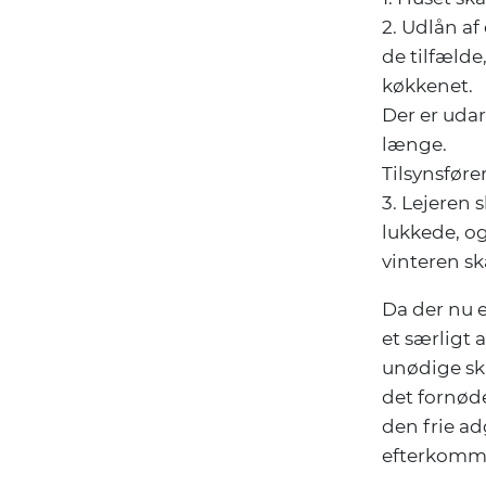
2. Udlån af
de tilfælde
køkkenet.
Der er udar
længe.
Tilsynsføre
3. Lejeren s
lukkede, og
vinteren ska
Da der nu e
et særligt 
unødige ska
det fornød
den frie ad
efterkomm