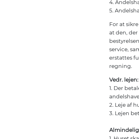
4. Andelsha
5. Andelsha
For at sikr
at den, der 
bestyrelsen
service, sa
erstattes f
regning.
Vedr. lejen:
1. Der beta
andelshave
2. Leje af 
3. Lejen be
Almindelig
1. Huset sk