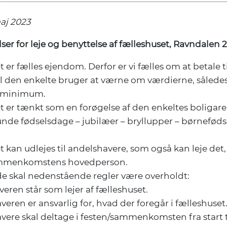
aj 2023
r for leje og benyttelse af fælleshuset, Ravndalen 
 er fælles ejendom. Derfor er vi fælles om at betale t
il den enkelte bruger at værne om værdierne, sålede
t minimum.
 er tænkt som en forøgelse af den enkeltes boligareal
runde fødselsdage – jubilæer – bryllupper – børnefød
 kan udlejes til andelshavere, som også kan leje det,
ammenkomstens hovedperson.
ælde skal nedenstående regler være overholdt:
veren står som lejer af fælleshuset.
veren er ansvarlig for, hvad der foregår i fælleshuset
vere skal deltage i festen/sammenkomsten fra start ti