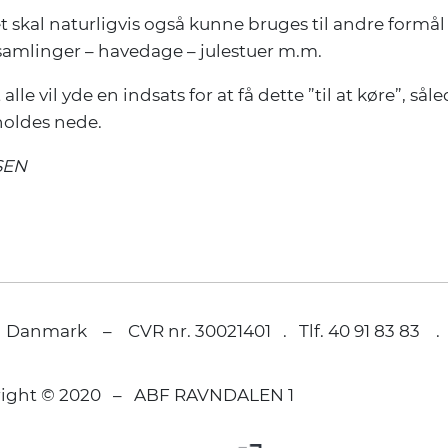
 skal naturligvis også kunne bruges til andre formål
samlinger – havedage – julestuer m.m.
 alle vil yde en indsats for at få dette ”til at køre”, sål
holdes nede.
SEN
 Danmark – CVR nr. 30021401 . Tlf. 40 91 83 83 
right © 2020 – ABF RAVNDALEN 1