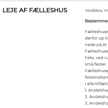
LEJE AF FÆLLESHUS
Vodskov, m
Bestemmelse
Fælleshuset
derfor op t
nede på e
Fælleshuset
f.eks. ved 
små fester.
Fælleshuset
festens/s
I alle tilf
1. Andelsha
2. Andelsha
3. Andelsha