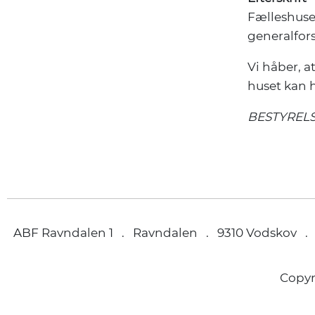
Fælleshuset
generalfor
Vi håber, at
huset kan 
BESTYREL
ABF Ravndalen 1 . Ravndalen . 9310 Vodskov .
Copy