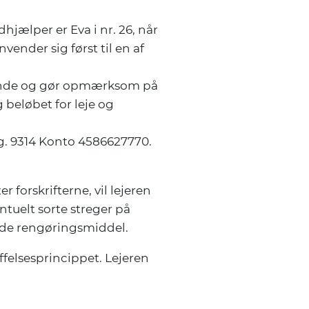
hjælper er Eva i nr. 26, når
vender sig først til en af
ørende og gør opmærksom på
 beløbet for leje og
eg. 9314 Konto 4586627770.
 forskrifterne, vil lejeren
tuelt sorte streger på
ende rengøringsmiddel.
ffelsesprincippet. Lejeren