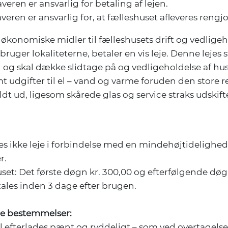
veren er ansvarlig for betaling af lejen.
veren er ansvarlig for, at fælleshuset afleveres rengjo
e økonomiske midler til fælleshusets drift og vedlige
bruger lokaliteterne, betaler en vis leje. Denne lejes s
 og skal dække slidtage på og vedligeholdelse af huse
mt udgifter til el – vand og varme foruden den store 
uldt ud, ligesom skårede glas og service straks udskift
les ikke leje i forbindelse med en mindehøjtidelighed
r.
huset: Det første døgn kr. 300,00 og efterfølgende døgn
tales inden 3 dage efter brugen.
e bestemmelser:
al efterlades pænt og ryddeligt – som ved overtagelse