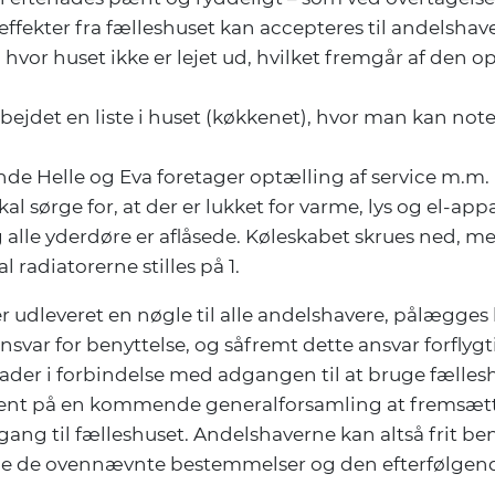
 effekter fra fælleshuset kan accepteres til andelshave
, hvor huset ikke er lejet ud, hvilket fremgår af den
bejdet en liste i huset (køkkenet), hvor man kan not
nde Helle og Eva foretager optælling af service m.m. 
kal sørge for, at der er lukket for varme, lys og el-appa
 alle yderdøre er aflåsede. Køleskabet skrues ned, m
l radiatorerne stilles på 1.
r udleveret en nøgle til alle andelshavere, pålægges 
ansvar for benyttelse, og såfremt dette ansvar forflygti
der i forbindelse med adgangen til at bruge fællesh
ent på en kommende generalforsamling at fremsætt
gang til fælleshuset. Andelshaverne kan altså frit be
e de ovennævnte bestemmelser og den efterfølge