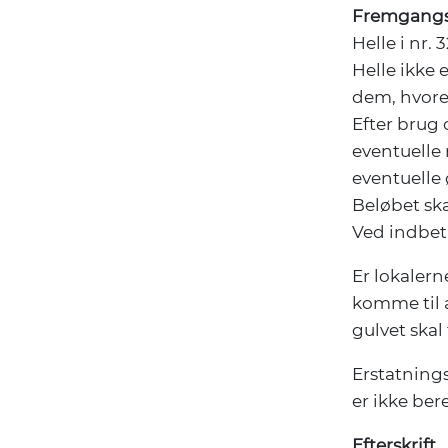
Fremgang
Helle i nr.
Helle ikke 
dem, hvoref
Efter brug
eventuelle 
eventuelle
Beløbet sk
Ved indbeta
Er lokalern
komme til 
gulvet skal
Erstatnings
er ikke bere
Efterskrift