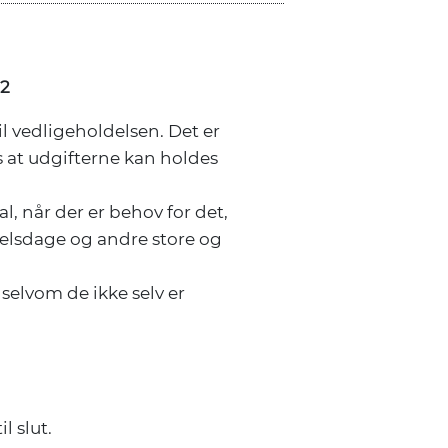
22
il vedligeholdelsen. Det er
s at udgifterne kan holdes
, når der er behov for det,
selsdage og andre store og
 selvom de ikke selv er
.
l slut.