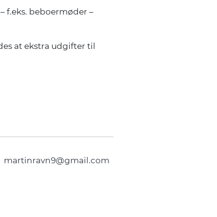
 – f.eks. beboermøder –
edes at ekstra udgifter til
.
martinravn9@gmail.com