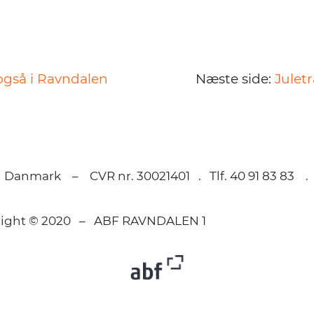
også i Ravndalen
Næste side:
Julet
 Danmark – CVR nr. 30021401 . Tlf. 40 91 83 83 
right © 2020 – ABF RAVNDALEN 1