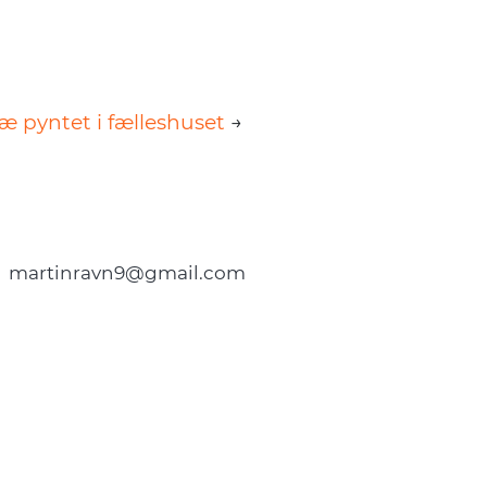
ræ pyntet i fælleshuset
→
.
martinravn9@gmail.com