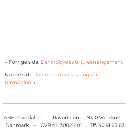
← Forrige side:
Der indbydes til julearrangement
Næste side:
Julen nærmer sig – også i
Ravndalen
→
ABF Ravndalen 1 . Ravndalen . 9310 Vodskov .
Danmark – CVR nr. 30021401 . Tlf. 40 91 83 83