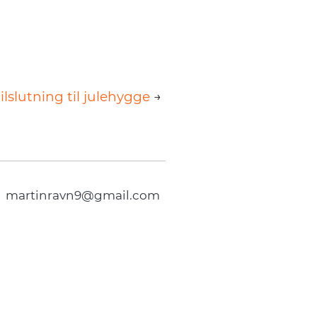
lslutning til julehygge
→
.
martinravn9@gmail.com