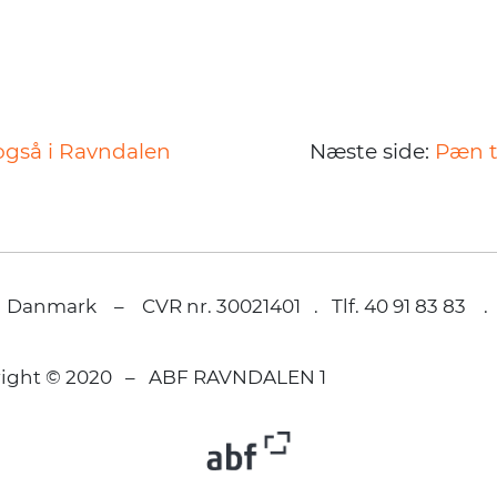
også i Ravndalen
Næste side:
Pæn ti
 Danmark – CVR nr. 30021401 . Tlf. 40 91 83 83 
right © 2020 – ABF RAVNDALEN 1