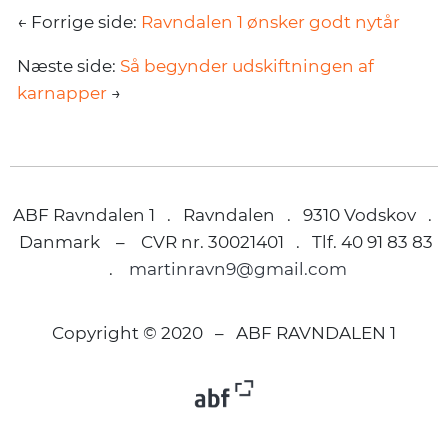
← Forrige side:
Ravndalen 1 ønsker godt nytår
Næste side:
Så begynder udskiftningen af
karnapper
→
ABF Ravndalen 1 . Ravndalen . 9310 Vodskov .
Danmark – CVR nr. 30021401 . Tlf. 40 91 83 83
.
martinravn9@gmail.com
Copyright © 2020 – ABF RAVNDALEN 1