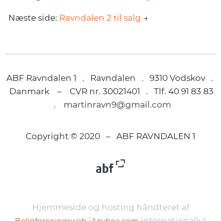
Næste side:
Ravndalen 2 til salg
→
ABF Ravndalen 1 . Ravndalen . 9310 Vodskov .
Danmark – CVR nr. 30021401 . Tlf. 40 91 83 83
.
martinravn9@gmail.com
Copyright © 2020 – ABF RAVNDALEN 1
Hjemmeside og hosting håndteret af
(
internationally)
Boligforeningsweb
Anyhoa.com