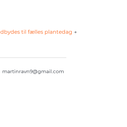
ndbydes til fælles plantedag
→
.
martinravn9@gmail.com