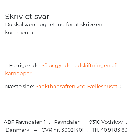
Skriv et svar
Du skal være
logget ind
for at skrive en
kommentar.
← Forrige side:
Så begynder udskiftningen af
karnapper
Næste side:
Sankthansaften ved Fælleshuset
→
ABF Ravndalen 1 . Ravndalen . 9310 Vodskov .
Danmark – CVR nr. 30021401 . Tlf. 40 91 83 83